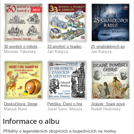
akce
30 pověstí o městech, hradech a zámcích
33 pověstí o hradech a zámcích
25 strašidelných pověstí
Miroslav Táborský
Jan Kanyza
Jan Kanyza
Doskočilová: Diogenes v sudu, Damoklův meč a další známé příběhy z doby dávné a nejdávnější
Petiška: Čtení o hradech, zámcích a městech
Jirásek: Staré pověsti české
Matouš Ruml
Josef Somr, Miroslav Táborský
Rudolf Hrušínský
Informace o albu
Příběhy o legendárních zbojnících a loupežnících na motivy