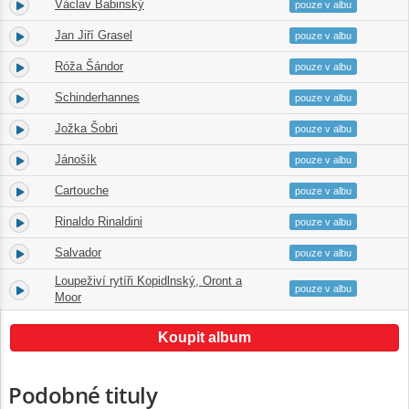
Václav Babinský
1.
22:47
pouze v albu
Jan Jiří Grasel
2.
15:25
pouze v albu
Róža Šándor
3.
52:27
pouze v albu
Schinderhannes
4.
10:10
pouze v albu
Jožka Šobri
5.
12:07
pouze v albu
Jánošík
6.
24:33
pouze v albu
Cartouche
7.
20:03
pouze v albu
Rinaldo Rinaldini
8.
44:40
pouze v albu
Salvador
9.
11:50
pouze v albu
Loupeživí rytíři Kopidlnský, Oront a
10.
18:02
pouze v albu
Moor
Koupit album
Podobné tituly