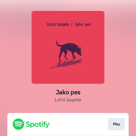
Jako pes
Letní kapela
Play