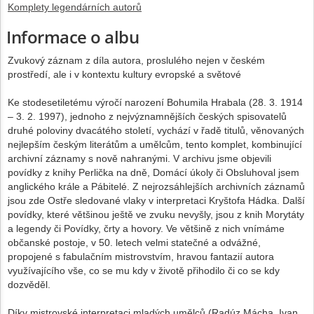
Komplety legendárních autorů
Informace o albu
Zvukový záznam z díla autora, proslulého nejen v českém
prostředí, ale i v kontextu kultury evropské a světové
Ke stodesetiletému výročí narození Bohumila Hrabala (28. 3. 1914
– 3. 2. 1997), jednoho z nejvýznamnějších českých spisovatelů
druhé poloviny dvacátého století, vychází v řadě titulů, věnovaných
nejlepším českým literátům a umělcům, tento komplet, kombinující
archivní záznamy s nově nahranými. V archivu jsme objevili
povídky z knihy Perlička na dně, Domácí úkoly či Obsluhoval jsem
anglického krále a Pábitelé. Z nejrozsáhlejších archivních záznamů
jsou zde Ostře sledované vlaky v interpretaci Kryštofa Hádka. Další
povídky, které většinou ještě ve zvuku nevyšly, jsou z knih Morytáty
a legendy či Povídky, črty a hovory. Ve většině z nich vnímáme
občanské postoje, v 50. letech velmi statečné a odvážné,
propojené s fabulačním mistrovstvím, hravou fantazií autora
využívajícího vše, co se mu kdy v životě přihodilo či co se kdy
dozvěděl.
Díky mistrovské interpretaci mladých umělců (Radúz Mácha, Ivan