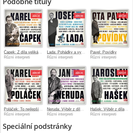
Podobné tituly
akce
akce
akce
Čapek: Z díla velikána české i světové literatury
Lada: Pohádky a vyprávění slavného malíře
Pavel: Povídky
Různí interpreti
Různí interpreti
Různí interpreti
akce
akce
akce
Poláček: To nejlepší z díla velkého humoristy
Neruda: Výběr z díla slavného básníka, prozaika, kritika a novináře
Hašek: Výběr z díla světově proslulého spisovatele
Různí interpreti
Různí interpreti
Různí interpreti
Speciální podstránky