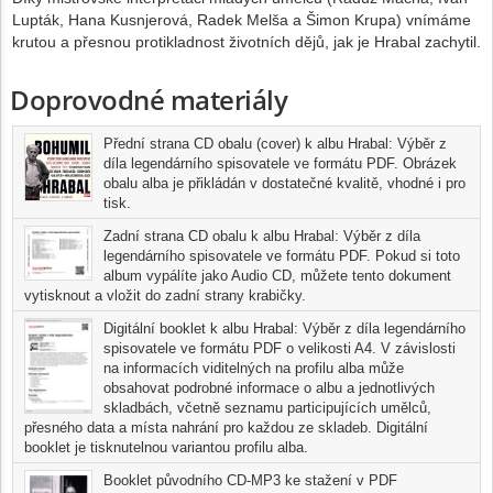
Lupták, Hana Kusnjerová, Radek Melša a Šimon Krupa) vnímáme
krutou a přesnou protikladnost životních dějů, jak je Hrabal zachytil.
Doprovodné materiály
Přední strana CD obalu (cover) k albu Hrabal: Výběr z
díla legendárního spisovatele ve formátu PDF. Obrázek
obalu alba je přikládán v dostatečné kvalitě, vhodné i pro
tisk.
Zadní strana CD obalu k albu Hrabal: Výběr z díla
legendárního spisovatele ve formátu PDF. Pokud si toto
album vypálíte jako Audio CD, můžete tento dokument
vytisknout a vložit do zadní strany krabičky.
Digitální booklet k albu Hrabal: Výběr z díla legendárního
spisovatele ve formátu PDF o velikosti A4. V závislosti
na informacích viditelných na profilu alba může
obsahovat podrobné informace o albu a jednotlivých
skladbách, včetně seznamu participujících umělců,
přesného data a místa nahrání pro každou ze skladeb. Digitální
booklet je tisknutelnou variantou profilu alba.
Booklet původního CD-MP3 ke stažení v PDF