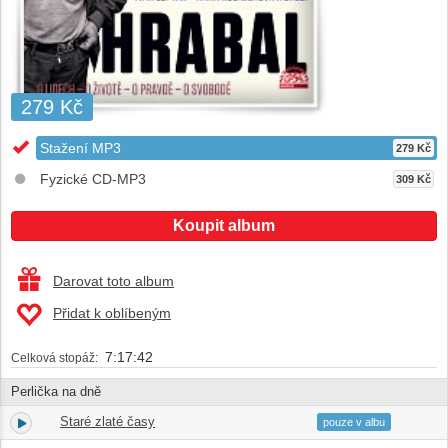
279 Kč
Stažení MP3
279 Kč
Fyzické CD-MP3
309 Kč
Koupit album
Darovat toto album
Přidat k oblíbeným
7:17:42
Celková stopáž:
Perlička na dně
Staré zlaté časy
1.
08:11
pouze v albu