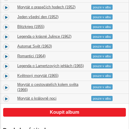
Morytát o prasečích hodech (1952)
14.
12:14
pouze v albu
Jeden všední den (1952)
15.
30:44
pouze v albu
Blitzkrieg (1955)
16.
04:38
pouze v albu
Legenda o krásné Julince (1962)
17.
39:04
pouze v albu
Automat Svět (1963)
18.
22:58
pouze v albu
Romantici (1964)
19.
20:02
pouze v albu
Legenda o Lamertzových jehlách (1965)
20.
30:40
pouze v albu
Květnový morytát (1965)
21.
10:59
pouze v albu
Morytát o cestovatelích kolem světa
22.
16:26
pouze v albu
(1966)
Morytát o královně noci
23.
41:44
pouze v albu
Koupit album