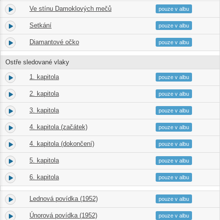
Ve stínu Damoklových mečů
2.
06:32
pouze v albu
Setkání
3.
08:58
pouze v albu
Diamantové očko
4.
09:03
pouze v albu
Ostře sledované vlaky
1. kapitola
5.
11:53
pouze v albu
2. kapitola
6.
19:35
pouze v albu
3. kapitola
7.
21:00
pouze v albu
4. kapitola (začátek)
8.
16:33
pouze v albu
4. kapitola (dokončení)
9.
18:46
pouze v albu
5. kapitola
10.
31:11
pouze v albu
6. kapitola
11.
26:32
pouze v albu
Lednová povídka (1952)
12.
08:26
pouze v albu
Únorová povídka (1952)
13.
21:33
pouze v albu